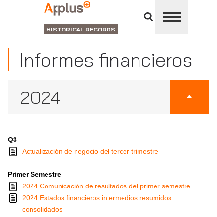
Cerrar
panel
APPLUS+
de
GROUP
divisiones
HISTORICAL RECORDS
Informes financieros
2024
Q3
Actualización de negocio del tercer trimestre
Primer Semestre
2024 Comunicación de resultados del primer semestre
2024 Estados financieros intermedios resumidos
consolidados